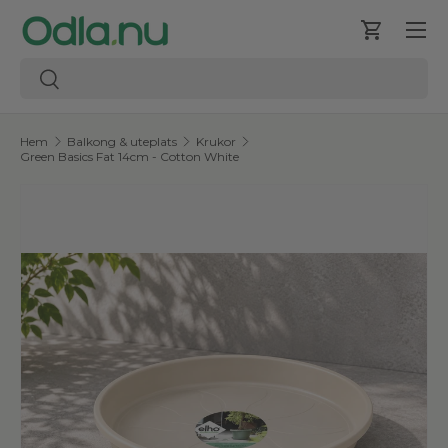
Meny
Hoppa till innehåll
Varukorg
Sök
Sök
Hem
Balkong & uteplats
Krukor
Green Basics Fat 14cm - Cotton White
Hoppa till produktinformation