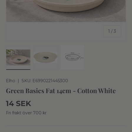
av
1
/
3
Ladda bild 1 i gallerivy
Ladda bild 2 i gallerivy
Ladda bild 3 i gallerivy
Elho
|
SKU:
E6990221445300
Green Basics Fat 14cm - Cotton White
Ordinarie pris
14 SEK
Fri frakt över 700 kr