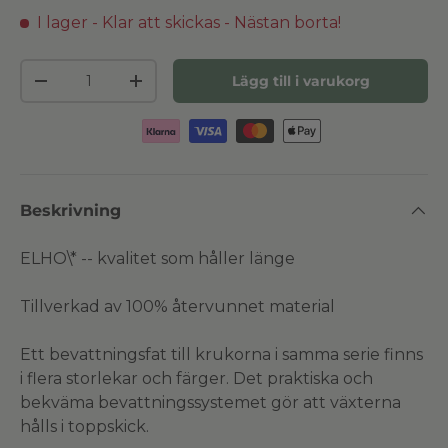
I lager - Klar att skickas
- Nästan borta!
Antal
Lägg till i varukorg
Minska antal
Öka antal
Beskrivning
ELHO\* -- kvalitet som håller länge
Tillverkad av 100% återvunnet material
Ett bevattningsfat till krukorna i samma serie finns
i flera storlekar och färger. Det praktiska och
bekväma bevattningssystemet gör att växterna
hålls i toppskick.