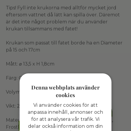
Tips! Fyll inte krukorna med alltför mycket jord
eftersom vattnet då lätt kan spilla över. Däremot
är det inte något problem när du använder
krukan tillsammans med fatet!
Krukan som passat till fatet borde ha en Diameter
på 15 och 17cm
Mått: ⌀ 13,5 x H 1,8cm
Färg: Cotton White (Vit)
Denna webbplats använder
Volym: 0 l
cookies
Vi använder cookies för att
Vikt: 20 g
anpassa innehåll, annonser och
för att analysera vår trafik. Vi
Material: Regenererad polypropen, UV-skydd,
delar också information om din
Frostbeständig