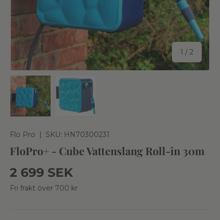
av
1
/
2
Ladda bild 1 i gallerivy
Ladda bild 2 i gallerivy
Flo Pro
|
SKU:
HN70300231
FloPro+ - Cube Vattenslang Roll-in 30m
Ordinarie pris
2 699 SEK
Fri frakt över 700 kr