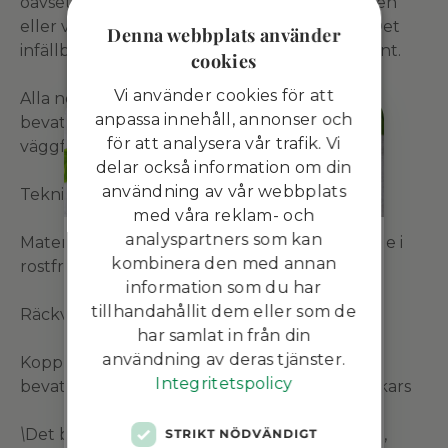
oavsett om man väljer att ställa den på marken
eller vid upphängning på vägg eller stolpe. Det
Denna webbplats använder
infällbara handtaget gör den lätt att flytta runt.
cookies
Vi använder cookies för att
Alla nödvändiga kopplingsdelar,
anpassa innehåll, annonser och
bevattningsmunstycke samt mark- och
för att analysera vår trafik. Vi
väggfästen medföljer.
delar också information om din
användning av vår webbplats
Teknisk specifikation:
med våra reklam- och
Registrera dig för vårt
analyspartners som kan
Material: Högkvalitativ plast, UV-skyddad. Rulle i
nyhetsbrev och få 10% på
kombinera den med annan
rostfritt stål
ditt nästa köp!
information som du har
tillhandahållit dem eller som de
Räckvidd: 30 meter, 1/2"
Nyhetsbrevet ger dig erbjudanden,
har samlat in från din
nyheter och inspiration varje vecka!
användning av deras tjänster.
Kopplingsmöjligheter: Passar med andra
Namn
Integritetspolicy
bevattningsmärken som tex Gardena och Fiskars
\
Det brittiska märket FloPro består av stilrena,
STRIKT NÖDVÄNDIGT