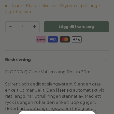
I lager - Klar att skickas
- Skynda dig så länge
lagret räcker!
Antal
Lägg till i varukorg
Minska antal
Öka antal
Beskrivning
FLOPRO+\* Cube Vattenslang Roll-in 30m
Stilrent och gediget slangsystem. Slangen dras
enkelt ut manuellt. Den låser sig automatiskt vid
rätt längd när utrullningen stannat av. Med ett
ryck i slangen rullar den enkelt upp sig igen.
Roterbart upphängningssystem (180 grader)