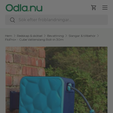
Meny
Hoppa till innehåll
Varukorg
Sök
Sök
Hem
Redskap & skötsel
Bevattning
Slangar & tillbehör
FloPro+ - Cube Vattenslang Roll-in 30m
Hoppa till produktinformation